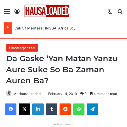
Menu
Log In
Switch
Se
Call Of Mentess: INGSA-Africa Science Advice Skills Development Program (SASDP-5) 2026 – 5th Cohort
Uncategorized
Da Gaske ‘Yan Matan Yanzu
Aure Suke So Ba Zaman
Auren Ba?
Mr HausaLoaded
February 14, 2019
0
4 minutes read
Facebook
X
LinkedIn
Tumblr
Reddit
WhatsApp
Telegram
Advertisment