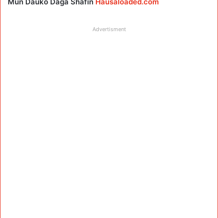
Mun Dauko Daga Shafin
Hausaloaded.com
Advertisment