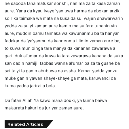
ne saboda tana matukar sonshi, nan ma za ta kasa zaman
aure. Yana da kyau iyaye,’yan uwa harma da abokan arziki
so rika taimaka wa mata na kusa da su, wajen shawarwarin
yadda za su yi zaman aure kamin ma su fara tunanin yin
aure, muddin bamu taimaka wa kawunanmu ba ta hanyar
fadakar da ‘ya’yanmu da kannenmu illimin zaman aure ba,
to kuwa mun dinga tara manya da kananan zawarawa a
gari, duk al’umar da kuwa ta tara zawarawa kanana da suka
san dadin namiji, tabbas wanna al’umar ba za ta gushe ba
sai ta yi ta ganin abubuwa na assha. Kamar yadda yanzu
muke ganin yawan shaye-shaye ga mata, karuwanci da
kuma yadda jarirai a bola.
Da fatan Allah Ya kawo mana douki, ya kuma baiwa
ma’aurata hakuri da juriyar zaman aure.
Related Articles