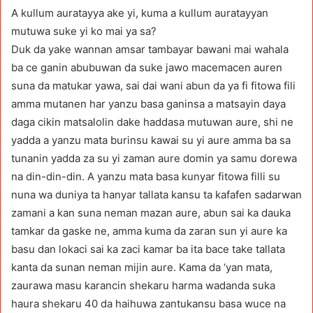
A kullum auratayya ake yi, kuma a kullum auratayyan
mutuwa suke yi ko mai ya sa?
Duk da yake wannan amsar tambayar bawani mai wahala
ba ce ganin abubuwan da suke jawo macemacen auren
suna da matukar yawa, sai dai wani abun da ya fi fitowa fili
amma mutanen har yanzu basa ganinsa a matsayin daya
daga cikin matsalolin dake haddasa mutuwan aure, shi ne
yadda a yanzu mata burinsu kawai su yi aure amma ba sa
tunanin yadda za su yi zaman aure domin ya samu dorewa
na din-din-din. A yanzu mata basa kunyar fitowa filli su
nuna wa duniya ta hanyar tallata kansu ta kafafen sadarwan
zamani a kan suna neman mazan aure, abun sai ka dauka
tamkar da gaske ne, amma kuma da zaran sun yi aure ka
basu dan lokaci sai ka zaci kamar ba ita bace take tallata
kanta da sunan neman mijin aure. Kama da ‘yan mata,
zaurawa masu karancin shekaru harma wadanda suka
haura shekaru 40 da haihuwa zantukansu basa wuce na