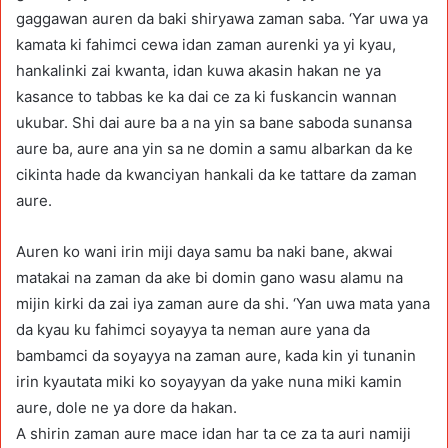
gaggawan auren da baki shiryawa zaman saba. ‘Yar uwa ya
kamata ki fahimci cewa idan zaman aurenki ya yi kyau,
hankalinki zai kwanta, idan kuwa akasin hakan ne ya
kasance to tabbas ke ka dai ce za ki fuskancin wannan
ukubar. Shi dai aure ba a na yin sa bane saboda sunansa
aure ba, aure ana yin sa ne domin a samu albarkan da ke
cikinta hade da kwanciyan hankali da ke tattare da zaman
aure.
Auren ko wani irin miji daya samu ba naki bane, akwai
matakai na zaman da ake bi domin gano wasu alamu na
mijin kirki da zai iya zaman aure da shi. ‘Yan uwa mata yana
da kyau ku fahimci soyayya ta neman aure yana da
bambamci da soyayya na zaman aure, kada kin yi tunanin
irin kyautata miki ko soyayyan da yake nuna miki kamin
aure, dole ne ya dore da hakan.
A shirin zaman aure mace idan har ta ce za ta auri namiji