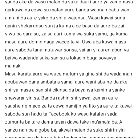
yadda ake da wasu matan da suka dauki aure ya zamemasu
garkuwa na cewa su matan aure banda wannan babu wani
amfani da aure yake da shi a wajensu. Wasu kawai suna
ganin shekarunsu sun ja kuma a ce basu da aure ba zai
yiwu ba gara su, za su auri koma wa suka samu, ga kuma
masu aure domin naga wacce ta yi. Uwa uba kuwa masu
aure saboda tana mutuwar sonsa, sai an yi auren abun ya
baiwa wadanda suka san su a lokacin buga soyayya
mamaki.
Masu karatu aure ya wuce mutum ya gina shi da wadannan
abubuwan dana ambata a sama, aure wani abu ne da ake
shirya masa a san shi cikinsa da bayansa kamin a yanke
shawarar yin sa. Banda rashin shiryawa, zaman aure
yaushe ne mace za ta cewa namijin ya fito ya aure ta kawai
saboda sun hadu ta Facebook ko wasu kafafen sada
zumunta ba tare dama tasan dawa take mu’amala ba. A
yanzu nan ba a gobe ba, akwai matan da suke shirin yin
auren mazan da ba su taba haduwa ba, amma suna magana