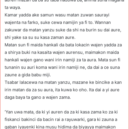
ta waya.
Kamar yadda ake samun wasu matan zuwan saurayi
wajenta na farko, suke cewa namijin ya fi to. Wannan
zakuwar da matan yanzu suke da shi na burin su dai aure,
shi yake sa su su kasa zaman aure.
Matan sun fi maida hankali da bata lokacin wajen yadda za
a shirya buki na kasaita wajen aurensu, maimakon maida
hankali wajen gano wani irin namiji za ta aura. Mata sun fi
tunanin su auri koma wani irin namiji ne, da dai a ce suna
zaune a gida babu miji.
Tsabar lalacewa na matan yanzu, mazane ke bincike a kan
irin matan da za su aura, ita kuwa ko oho. Ita dai a yi aure
daga baya ta gano a wajen zama.
‘Yan uwa mata, da ki yi auren da za ki kasa zama ko za ki
fiskanci bakinci da bacin rai a rayuwarki, gara ki zauna a
gaban iyayenki kina musu hidima da biyayya maimakon