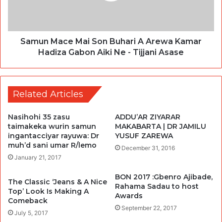
Samun Mace Mai Son Buhari A Arewa Kamar
Hadiza Gabon Aiki Ne - Tijjani Asase
Related Articles
Nasihohi 35 zasu
ADDU’AR ZIYARAR
taimakeka wurin samun
MAKABARTA | DR JAMILU
ingantacciyar rayuwa: Dr
YUSUF ZAREWA
muh’d sani umar R/lemo
December 31, 2016
January 21, 2017
BON 2017 :Gbenro Ajibade,
The Classic ‘Jeans & A Nice
Rahama Sadau to host
Top’ Look Is Making A
Awards
Comeback
September 22, 2017
July 5, 2017