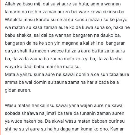
Allah ya basu miji dai su yi aure su huta, amma wannan
lamarin na rashin zaman auren bai ware kowa cikinsu ba.
Watakila masu karatu su ce ai su kansu mazan su ke janyo
wa matan su kasa zaman aure ko da kuwa suna so, haka ne
babu shakka, sai dai ba wannan bangaren na dauko ba,
bangaren da na ke son yin magana a kai shi ne, bangaran
da ya shafi ita macen wacce ita za a aura ba ita za ta aura
ba, ita za ta zauna ba zauna mata za a yi ba, ita za ta sha
wuya ko dadi babu mai sha mata su.
Mata a yanzu suna aure ne kawai domin a ce sun taba aure
amma ba wai domin su zauna zama na har a bada ba a
gidan auren.
Wasu matan hankalinsu kawai yana wajen aure ne kawai
sobada sha’awa na jima’i ba tare da tunanin zaman auren
ya wuce hakan ba. Da akwai wasu matan babban burinsu
shi ne su yi aure su haihu daga nan kuma ko oho. Kamar